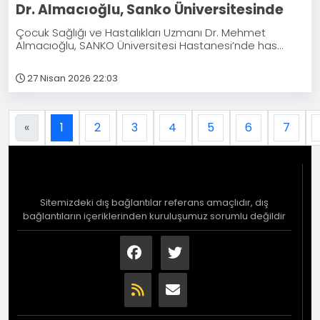
Dr. Almacıoğlu, Sanko Üniversitesinde
Çocuk Sağlığı ve Hastalıkları Uzmanı Dr. Mehmet
Almacıoğlu, SANKO Üniversitesi Hastanesi’nde has...
27 Nisan 2026 22:03
«
1
2
3
4
5
6
7
Sitemizdeki dış bağlantılar referans amaçlıdır, dış
bağlantıların içeriklerinden kuruluşumuz sorumlu değildir