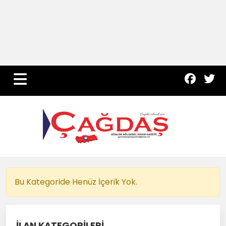
Yurt Haber
Çevre
Dünya
Teknoloji
Bu Kategoride Henüz İçerik Yok.
İLAN KATEGORİLERİ