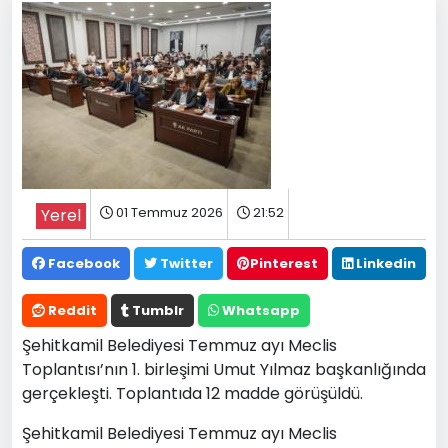
01 Temmuz 2026
21:52
Yerel
Facebook
Twitter
Pinterest
Linkedin
Reddit
Tumblr
Whatsapp
Şehitkamil Belediyesi Temmuz ayı Meclis
Toplantısı’nın 1. birleşimi Umut Yılmaz başkanlığında
gerçekleşti. Toplantıda 12 madde görüşüldü.
Şehitkamil Belediyesi Temmuz ayı Meclis