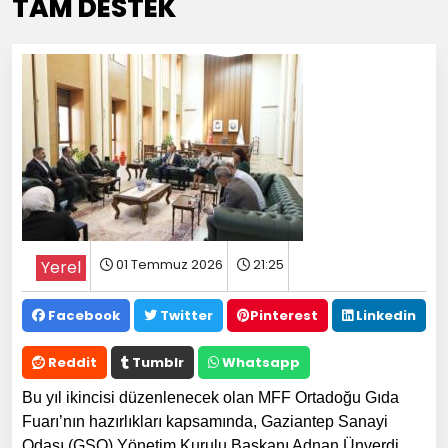
TAM DESTEK
01 Temmuz 2026
21:25
Yerel
Facebook
Twitter
Pinterest
Linkedin
Reddit
Tumblr
Whatsapp
Bu yıl ikincisi düzenlenecek olan
MFF Ortadoğu Gıda
Fuarı’nın hazırlıkları kapsamında, Gaziantep Sanayi
Odası (GSO) Yönetim Kurulu Başkanı Adnan Ünverdi,