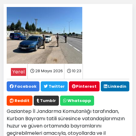
28 Mayıs 2026
10:23
Yerel
Facebook
Twitter
Pinterest
Linkedin
Reddit
Tumblr
Whatsapp
Gaziantep İl Jandarma Komutanlığı tarafından,
Kurban Bayramı tatili süresince vatandaşlarımızın
huzur ve güven ortamında bayramlarını
geçirebilmeleri amacıyla, otoyollarda ve il