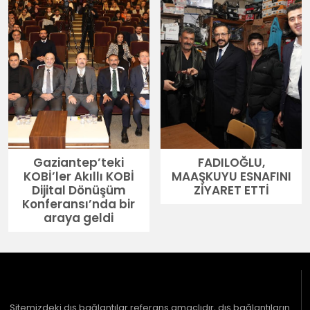
Gaziantep’teki
FADILOĞLU,
KOBİ’ler Akıllı KOBİ
MAAŞKUYU ESNAFINI
Dijital Dönüşüm
ZİYARET ETTİ
Konferansı’nda bir
araya geldi
Sitemizdeki dış bağlantılar referans amaçlıdır, dış bağlantıların