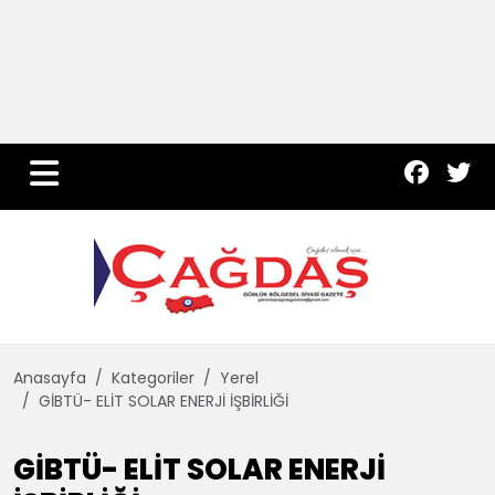
Yurt Haber
Çevre
Dünya
Teknoloji
Anasayfa
Kategoriler
Yerel
GİBTÜ- ELİT SOLAR ENERJİ İŞBİRLİĞİ
GİBTÜ- ELİT SOLAR ENERJİ