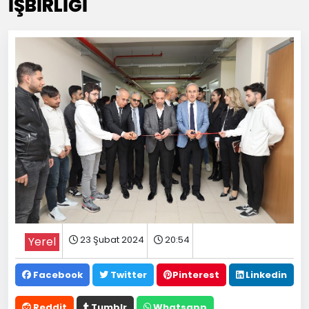
İŞBİRLİĞİ
23 Şubat 2024
20:54
Yerel
Facebook
Twitter
Pinterest
Linkedin
Reddit
Tumblr
Whatsapp