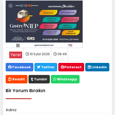
10 Eylül 2025
08:49
Yerel
Facebook
Twitter
Pinterest
Linkedin
Reddit
Tumblr
Whatsapp
Bir Yorum Bırakın
Adınız