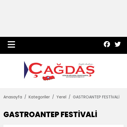
Yurt Haber
Çevre
Dünya
Teknoloji
Anasayfa
Kategoriler
Yerel
GASTROANTEP FESTİVALİ
GASTROANTEP FESTİVALİ