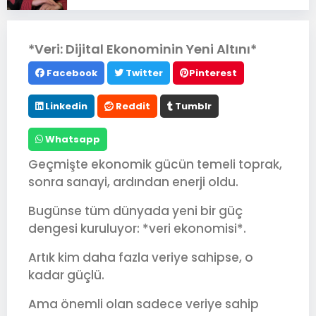
*Veri: Dijital Ekonominin Yeni Altını*
Facebook
Twitter
Pinterest
Linkedin
Reddit
Tumblr
Whatsapp
Geçmişte ekonomik gücün temeli toprak,
sonra sanayi, ardından enerji oldu.
Bugünse tüm dünyada yeni bir güç
dengesi kuruluyor: *veri ekonomisi*.
Artık kim daha fazla veriye sahipse, o
kadar güçlü.
Ama önemli olan sadece veriye sahip