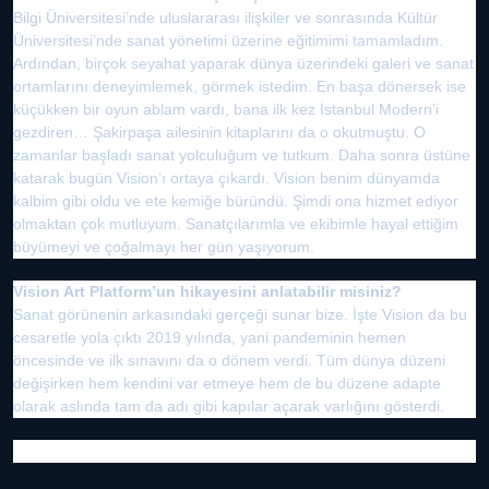
Bilgi Üniversitesi’nde uluslararası ilişkiler ve sonrasında Kültür
Üniversitesi’nde sanat yönetimi üzerine eğitimimi tamamladım.
Ardından, birçok seyahat yaparak dünya üzerindeki galeri ve sanat
ortamlarını deneyimlemek, görmek istedim. En başa dönersek ise
küçükken bir oyun ablam vardı, bana ilk kez İstanbul Modern’i
gezdiren… Şakirpaşa ailesinin kitaplarını da o okutmuştu. O
zamanlar başladı sanat yolculuğum ve tutkum. Daha sonra üstüne
katarak bugün Vision’ı ortaya çıkardı. Vision benim dünyamda
kalbim gibi oldu ve ete kemiğe büründü. Şimdi ona hizmet ediyor
olmaktan çok mutluyum. Sanatçılarımla ve ekibimle hayal ettiğim
büyümeyi ve çoğalmayı her gün yaşıyorum.
Vision Art Platform’un hikayesini anlatabilir misiniz?
Sanat görünenin arkasındaki gerçeği sunar bize. İşte Vision da bu
cesaretle yola çıktı 2019 yılında, yani pandeminin hemen
öncesinde ve ilk sınavını da o dönem verdi. Tüm dünya düzeni
değişirken hem kendini var etmeye hem de bu düzene adapte
olarak aslında tam da adı gibi kapılar açarak varlığını gösterdi.