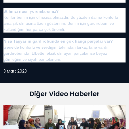
Stilinizi nasıl yorumlarsınız?
Konfor benim için olmazsa olmazdır. Bu yüzden daima konforlu
ama şık olmasına özen gösteririm. Benim için gardırobum ve
kullandığım her parça çok önemli.
Nisa Taşyar’ın gardırobunda en çok hangi parçalar var?
Genelde konforlu ve sevdiğim takımdan birkaç tane vardır
gardırobumda. Elbette, eksik olmayan parçalar ise beyaz
gömleğim ve siyah pantolonum.
3 Mart 2023
Diğer Video Haberler