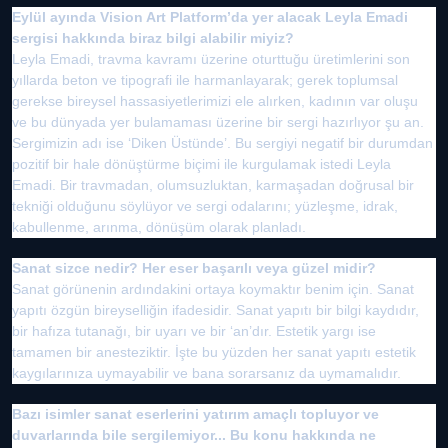
Eylül ayında Vision Art Platform’da yer alacak Leyla Emadi
sergisi hakkında biraz bilgi alabilir miyiz?
Leyla Emadi, travma kavramı üzerine oturttuğu üretimlerini son
yıllarda beton ve tipografi ile harmanlayarak; gerek toplumsal
gerekse bireysel hassasiyetlerimizi ele alırken, kadının var oluşu
ve bu dünyada yer bulamaması üzerine bir sergi hazırlıyor şu an.
Sergimizin adı ise ‘Diken Üstünde’. Bu sergiyi negatif bir durumdan
pozitif bir hale dönüştürme biçimi ile kurgulamak istedi Leyla
Emadi. Bir travmadan, olumsuzluktan, karmaşadan doğrusal bir
tekniği olduğunu söylüyor ve sergi odalarını; yüzleşme, idrak,
kabullenme, arınma, dönüşüm olarak planladı.
Sanat sizce nedir? Her eser başarılı veya güzel midir?
Sanat görünenin ardındakini ortaya koymaktır benim için. Sanat
yapıtı özgün bireyselliğin ifadesidir. Sanat yapıtı bir bilgi kaydıdır,
bir hafıza tutanağı, bir uyarı ve bir ‘an’dır. Estetik yargı ise
tamamen bir anesteziktir. İşte bu yüzden her sanat yapıtı estetik
kaygılarınıza uymayabilir ve bana sorarsanız da uymamalıdır.
Bazı isimler sanat eserlerini yatırım amaçlı topluyor ve
duvarlarında bile sergilemiyor... Bu konu hakkında ne