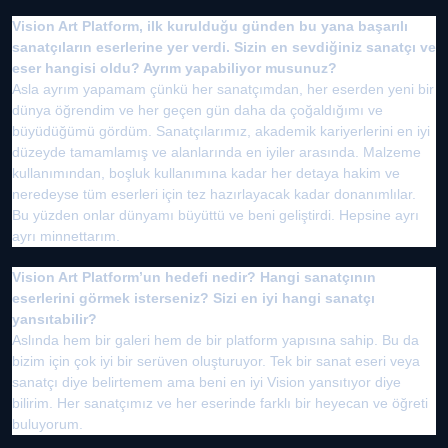
Vision Art Platform, ilk kurulduğu günden bu yana başarılı
sanatçıların eserlerine yer verdi. Sizin en sevdiğiniz sanatçı ve
eser hangisi oldu? Ayrım yapabiliyor musunuz?
Asla ayrım yapamam çünkü her sanatçımdan, her eserden yeni bir
dünya öğrendim ve her geçen gün daha da çoğaldığımı ve
büyüdüğümü gördüm. Sanatçılarımız, akademik kariyerlerini en iyi
düzeyde tamamlamış ve alanlarında en iyiler arasında. Malzeme
kullanımından, boşluk kullanımına kadar her detaya hakim ve
neredeyse tüm eserleri için tez hazırlayacak kadar donanımlılar.
Bu yüzden onlar dünyamı büyüttü ve beni geliştirdi. Hepsine ayrı
ayrı minnettarım.
Vision Art Platform’un hedefi nedir? Hangi sanatçının
eserlerini görmek isterseniz? Sizi en iyi hangi sanatçı
yansıtabilir?
Aslında hem bir galeri hem de bir platform yapısına sahip. Bu da
bizim için çok iyi bir serüven oluşturuyor. Tek bir sanat eseri veya
sanatçı diye belirtemem ama beni en iyi Vision yansıtıyor diye
bilirim. Her sanatçımız ve her eserinde farklı bir heyecan ve öğreti
buluyorum.