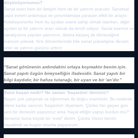
düşünüyorsunuz?
Sanat eseri hem bir iletişim hem de bir yatırım aracıdır. Sanatsal
yapıt evreni anlamaya ve yorumlamaya yarayan etkili bir araçtır.
Koleksiyonerler hem bu açıdan esere sahip olmak isterken, diğer
açıdan iyi bir yatırım aracı olarak da tercih ediyor. Sanat eserine ve
sanatçısına yapılan yatırımın, daima kazanç ile döneceğine
inancım yüksek. Kriz dönemlerinde bile sanat yükselişine devam
eder ve yatırım gücünü arttırır.
“Sanat görünenin ardındakini ortaya koymaktır benim için.
Sanat yapıtı özgün bireyselliğin ifadesidir. Sanat yapıtı bir
bilgi kaydıdır, bir hafıza tutanağı, bir uyarı ve bir ‘an’dır.”
Sizce başarı nedir? Ne zaman ‘başardım’ dersiniz?
Başarı çok çalışmak ve öğrenmek ile doğru orantılıdır. Bu nedenle
ölene kadar sanırım ‘başardım’ diyemem. Çünkü her geçen gün
yeni bir deneyim yaşıyoruz ama ‘hayal ettiğin yapıyı kurdun mu?’
derseniz buna büyük bir ‘evet!’ derim. Çünkü Vision benim
hayalimdi ve bugün onunla yaşıyorum.