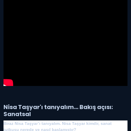
Nisa Taşyar'ı tanıyalım... Bakış açısı:
Sanatsal
Biraz Nisa Taşyar’ı tanıyalım. Nisa Taşyar kimdir, sanat
tutkusu nerede ve nasıl başlamıştır?