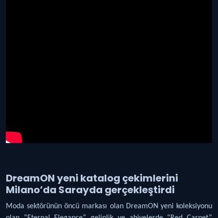
DreamON yeni katalog çekimlerini
Milano’da Sarayda gerçekleştirdi
Moda sektörünün öncü markası olan DreamON yeni koleksiyonu
olan “Eternal Elegance” gelinlik ve abiyelerde “Red Carpet”