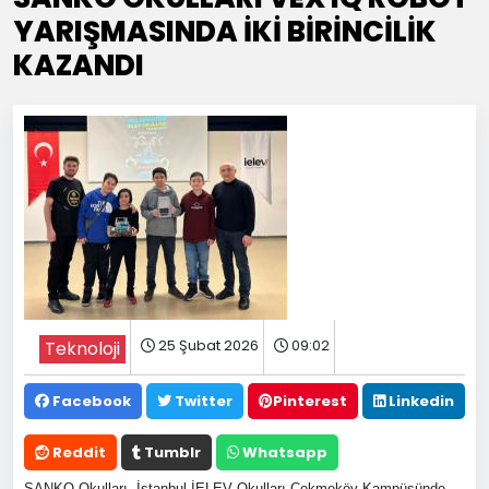
YARIŞMASINDA İKİ BİRİNCİLİK
KAZANDI
25 Şubat 2026
09:02
Teknoloji
Facebook
Twitter
Pinterest
Linkedin
Reddit
Tumblr
Whatsapp
SANKO Okulları, İstanbul İELEV Okulları Çekmeköy Kampüsünde