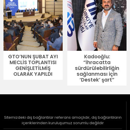
GTO’NUN ŞUBAT AYI
Kadooğlu:
MECLİS TOPLANTISI
“İhracatta
GENİŞLETİLMİŞ
sürdürülebilirliğin
OLARAK YAPILDI
sağlanması için
‘Destek’ şart”
Sitemizdeki dış bağlantılar referans amaçlıdır, dış bağlantıların
içeriklerinden kuruluşumuz sorumlu değildir