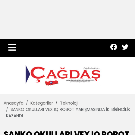
Yurt Haber
Çevre
Dünya
Teknoloji
Anasayfa
Kategoriler
Teknoloji
SANKO OKULLARI VEX IQ ROBOT YARIŞMASINDA İKİ BİRİNCİLİK
KAZANDI
SANKO OKULLARI VEX IQ ROBOT