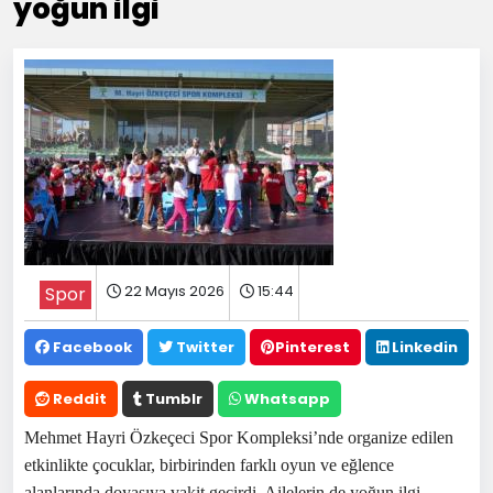
yoğun ilgi
22 Mayıs 2026
15:44
Spor
Facebook
Twitter
Pinterest
Linkedin
Reddit
Tumblr
Whatsapp
Mehmet Hayri Özkeçeci Spor Kompleksi’nde organize edilen
etkinlikte çocuklar, birbirinden farklı oyun ve eğlence
alanlarında doyasıya vakit geçirdi. Ailelerin de yoğun ilgi