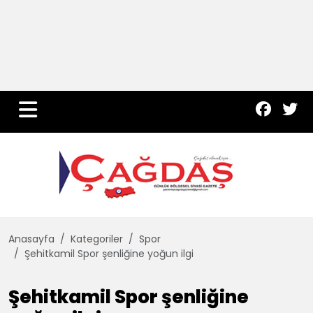
Yurt Haber
Çevre
Dünya
Teknoloji
Anasayfa
Kategoriler
Spor
Şehitkamil Spor şenliğine yoğun ilgi
Şehitkamil Spor şenliğine