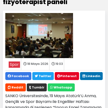
fizyoterapist paneli
18 Mayıs 2026
19:03
Spor
Facebook
Twitter
Pinterest
Linkedin
Reddit
Tumblr
Whatsapp
SANKO Üniversitesinde, 19 Mayıs Atatürk’ü Anma,
Gençlik ve Spor Bayramı ile Engelliler Haftası
kapsamında düzenlenen “Sporun Engel Tanımayan