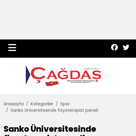
Yurt Haber
Çevre
Dünya
Teknoloji
Anasayfa
Kategoriler
Spor
Sanko Üniversitesinde fizyoterapist paneli
Sanko Üniversitesinde