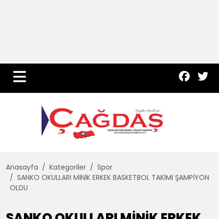
Yurt Haber
Çevre
Dünya
Teknoloji
Anasayfa
Kategoriler
Spor
SANKO OKULLARI MİNİK ERKEK BASKETBOL TAKIMI ŞAMPİYON
OLDU
SANKO OKULLARI MİNİK ERKEK