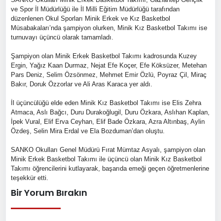
ve Spor İl Müdürlüğü ile İl Milli Eğitim Müdürlüğü tarafından
düzenlenen Okul Sporları Minik Erkek ve Kız Basketbol
Müsabakaları’nda şampiyon olurken, Minik Kız Basketbol Takımı ise
turnuvayı üçüncü olarak tamamladı.
Şampiyon olan Minik Erkek Basketbol Takımı kadrosunda Kuzey
Ergin, Yağız Kaan Durmaz, Nejat Efe Koçer, Efe Köksüzer, Metehan
Pars Deniz, Selim Özsönmez, Mehmet Emir Özlü, Poyraz Çil, Miraç
Bakır, Doruk Özzorlar ve Ali Aras Karaca yer aldı.
İl üçüncülüğü elde eden Minik Kız Basketbol Takımı ise Elis Zehra
Atmaca, Aslı Bağcı, Duru Durakoğlugil, Duru Özkara, Aslıhan Kaplan,
İpek Vural, Elif Erva Ceyhan, Elif Bade Özkara, Azra Altınbaş, Aylin
Özdeş, Selin Mira Erdal ve Ela Bozduman’dan oluştu.
SANKO Okulları Genel Müdürü Fırat Mümtaz Asyalı, şampiyon olan
Minik Erkek Basketbol Takımı ile üçüncü olan Minik Kız Basketbol
Takımı öğrencilerini kutlayarak, başarıda emeği geçen öğretmenlerine
teşekkür etti.
Bir Yorum Bırakın