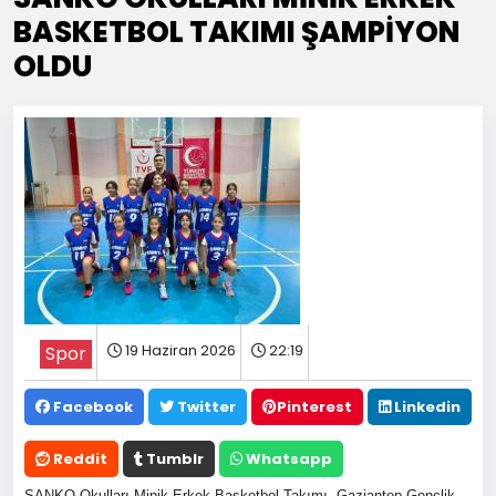
BASKETBOL TAKIMI ŞAMPİYON
OLDU
19 Haziran 2026
22:19
Spor
Facebook
Twitter
Pinterest
Linkedin
Reddit
Tumblr
Whatsapp
SANKO Okulları Minik Erkek Basketbol Takımı, Gaziantep Gençlik