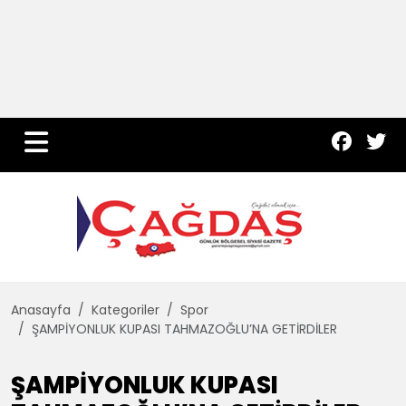
Yurt Haber
Çevre
Dünya
Teknoloji
Anasayfa
Kategoriler
Spor
ŞAMPİYONLUK KUPASI TAHMAZOĞLU’NA GETİRDİLER
ŞAMPİYONLUK KUPASI