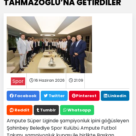
TAHMAZOĞLU’NA GETİRDİLER
16 Haziran 2026
21:09
Spor
Facebook
Twitter
Pinterest
Linkedin
Reddit
Tumblr
Whatsapp
Ampute Süper Liginde şampiyonluk ipini göğüsleyen
Şahinbey Belediye Spor Kulübü Ampute Futbol
Takımı, şampiyonluk kupası ile birlikte Başkan