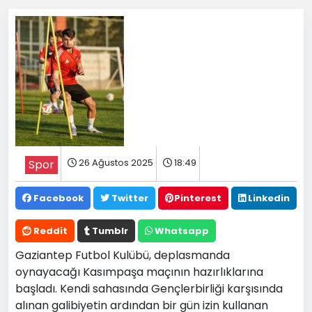
26 Ağustos 2025
18:49
Spor
Facebook
Twitter
Pinterest
Linkedin
Reddit
Tumblr
Whatsapp
Gaziantep Futbol Kulübü, deplasmanda
oynayacağı Kasımpaşa maçının hazırlıklarına
başladı. Kendi sahasında Gençlerbirliği karşısında
alınan galibiyetin ardından bir gün izin kullanan