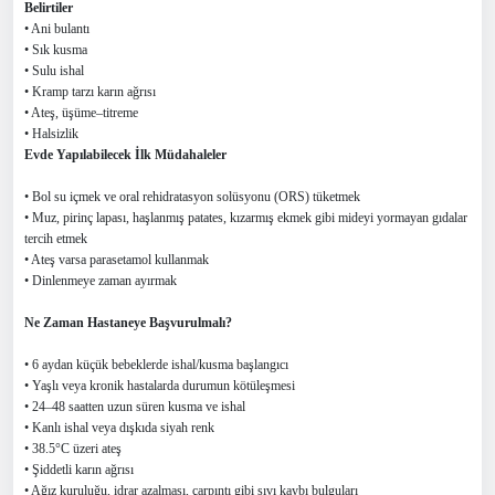
Belirtiler
• Ani bulantı
• Sık kusma
• Sulu ishal
• Kramp tarzı karın ağrısı
• Ateş, üşüme–titreme
• Halsizlik
Evde Yapılabilecek İlk Müdahaleler
• Bol su
içmek
ve oral rehidratasyon solüsyonu (ORS) tüketmek
• Muz, pirinç lapası, haşlanmış patates, kızarmış ekmek gibi mideyi yormayan gıdalar
tercih etmek
• Ateş varsa parasetamol kullanmak
• Dinlenmeye zaman ayırmak
Ne Zaman Hastaneye Başvurulmalı?
• 6 aydan küçük bebeklerde ishal/kusma başlangıcı
• Yaşlı veya kronik hastalarda durumun kötüleşmesi
• 24–48 saatten uzun süren kusma ve ishal
• Kanlı ishal veya dışkıda siyah renk
• 38.5°C üzeri ateş
• Şiddetli karın ağrısı
• Ağız kuruluğu, idrar azalması, çarpıntı gibi sıvı kaybı bulguları