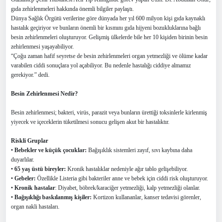
gıda zehirlenmeleri hakkında önemli bilgiler paylaştı.
Dünya Sağlık Örgütü verilerine göre dünyada her yıl 600 milyon kişi gıda kaynaklı
hastalık geçiriyor ve bunların önemli bir kısmını gıda hijyeni bozukluklarına bağlı
besin zehirlenmeleri oluşturuyor. Gelişmiş ülkelerde bile her 10 kişiden birinin besin
zehirlenmesi
yaşayabiliyor.
“Çoğu zaman hafif seyretse de besin zehirlenmeleri organ yetmezliği ve ölüme kadar
varabilen ciddi sonuçlara yol açabiliyor. Bu nedenle hastalığı ciddiye almamız
gerekiyor.” dedi.
Besin Zehirlenmesi Nedir?
Besin zehirlenmesi; bakteri, virüs, parazit veya bunların ürettiği toksinlerle kirlenmiş
yiyecek ve içeceklerin tüketilmesi sonucu gelişen akut bir hastalık
tır.
Riskli Gruplar
•
Bebekler ve küçük çocuklar:
Bağışıklık sistemleri zayıf, sıvı kaybına daha
duyarlılar.
•
65 yaş üstü bireyler:
Kronik hastalıklar nedeniyle ağır tablo gelişebiliyor.
•
Gebeler:
Özellikle Listeria gibi bakteriler anne ve bebek için ciddi risk oluşturuyor.
•
Kronik hastalar
: Diyabet, böbrek/karaciğer yetmezliği, kalp yetmezliği olanlar.
•
Bağışıklığı baskılanmış kişiler:
Kortizon kullananlar, kanser tedavisi görenler,
organ nakli hastaları.