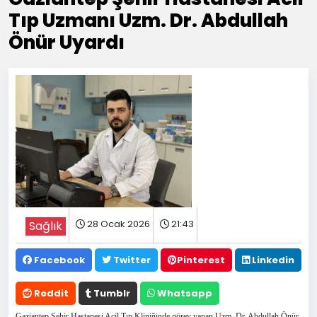
Tıp Uzmanı Uzm. Dr. Abdullah
Önür Uyardı
28 Ocak 2026
21:43
Sağlık
Facebook
Twitter
Pinterest
Linkedin
Reddit
Tumblr
Whatsapp
Gaziantep Şehir Hastanesi Acil Tıp Kliniğinde görev yapan Uzm. Dr. Abdullah Önür,