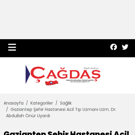
Yurt Haber
Çevre
Dünya
Teknoloji
Anasayfa
Kategoriler
Sağlık
Gaziantep Şehir Hastanesi Acil Tıp Uzmanı Uzm. Dr.
Abdullah Önür Uyardı
Gaziantep Şehir Hastanesi Acil