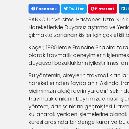
Facebook
Twitter
Pinterest
L
SANKO Üniversitesi Hastanesi Uzm. Klini
Hareketleriyle Duyarsızlaştırma ve Yeni
çıkmakta zorlanan kişiler için çok etkili
Koçer, 1980'lerde Francine Shapiro taraf
olarak travmatik deneyimlerin işlenmesi
duygusal bozuklukların iyileştirilmesi amac
Bu yöntemin, bireylerin travmatik anıla
hareketlerinden faydalanır. Aslında t
biçimimizin aldığı derin yaradır” şeklind
travmatik anıların beynimizde nasıl işl
yöntem, danışanların geçmişteki travmal
kullanarak yeniden işlemelerine olanak t
küresi arasında bir denge kurar ve bu d