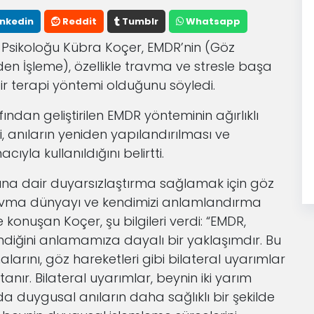
inkedin
Reddit
Tumblr
Whatsapp
k Psikoloğu Kübra Koçer, EMDR’nin (Göz
den İşleme), özellikle travma ve stresle başa
 bir terapi yöntemi olduğunu söyledi.
ından geliştirilen EMDR yönteminin ağırlıklı
, anıların yeniden yapılandırılması ve
ıyla kullanıldığını belirtti.
rına dair duyarsızlaştırma sağlamak için göz
ravma dünyayı ve kendimizi anlamlandırma
e konuşan Koçer, şu bilgileri verdi: “EMDR,
endiğini anlamamıza dayalı bir yaklaşımdır. Bu
arını, göz hareketleri gibi bilateral uyarımlar
anır. Bilateral uyarımlar, beynin iki yarım
a duygusal anıların daha sağlıklı bir şekilde