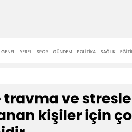
GENEL
YEREL
SPOR
GÜNDEM
POLITIKA
SAĞLIK
EĞIT
e travma ve stresl
an kişiler için çok