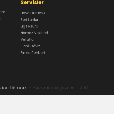
Servisler
tim
Hava Durumu
at
Seri İlanlar
Lig Fiksürü
Namaz Vakitleri
Vefatlar
Canlı Döviz
Firma Rehberi
aberSihirbazı
- Haber sitesi yazılımı 1.2.97