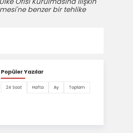
ke Ofisi Kurulmasına İlişkin
esi'ne benzer bir tehlike
Popüler Yazılar
24 Saat
Hafta
Ay
Toplam