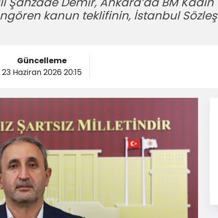
li Şahzade Demir, Ankara’da BM Kadın Ül
ören kanun teklifinin, İstanbul Sözleşm
Güncelleme
23 Haziran 2026 20:15