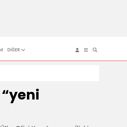
IM
DİĞER
 “yeni