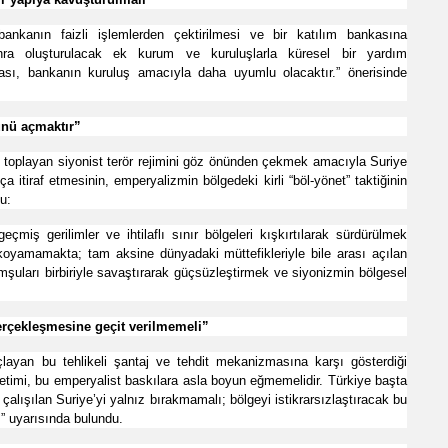
bankanın faizli işlemlerden çektirilmesi ve bir katılım bankasına
onra oluşturulacak ek kurum ve kuruluşlarla küresel bir yardım
sı, bankanın kuruluş amacıyla daha uyumlu olacaktır.” önerisinde
ünü açmaktır”
toplayan siyonist terör rejimini göz önünden çekmek amacıyla Suriye
a itiraf etmesinin, emperyalizmin bölgedeki kirli “böl-yönet” taktiğinin
u:
miş gerilimler ve ihtilaflı sınır bölgeleri kışkırtılarak sürdürülmek
koyamamakta; tam aksine dünyadaki müttefikleriyle bile arası açılan
şuları birbiriyle savaştırarak güçsüzleştirmek ve siyonizmin bölgesel
gerçekleşmesine geçit verilmemeli”
çlayan bu tehlikeli şantaj ve tehdit mekanizmasına karşı gösterdiği
timi, bu emperyalist baskılara asla boyun eğmemelidir. Türkiye başta
 çalışılan Suriye’yi yalnız bırakmamalı; bölgeyi istikrarsızlaştıracak bu
.” uyarısında bulundu.