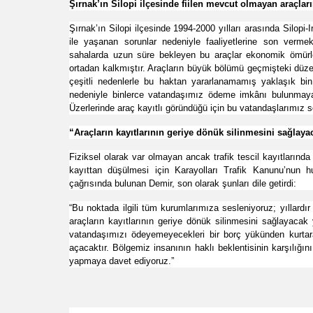
Şırnak’ın Silopi ilçesinde fiilen mevcut olmayan araçların
Şırnak’ın Silopi ilçesinde 1994-2000 yılları arasında Silopi
ile yaşanan sorunlar nedeniyle faaliyetlerine son verme
sahalarda uzun süre bekleyen bu araçlar ekonomik ömürler
ortadan kalkmıştır. Araçların büyük bölümü geçmişteki düzenl
çeşitli nedenlerle bu haktan yararlanamamış yaklaşık bi
nedeniyle binlerce vatandaşımız ödeme imkânı bulunmaya
Üzerlerinde araç kayıtlı göründüğü için bu vatandaşlarımız 
“Araçların kayıtlarının geriye dönük silinmesini sağlay
Fiziksel olarak var olmayan ancak trafik tescil kayıtlarında
kayıttan düşülmesi için Karayolları Trafik Kanunu’nun 
çağrısında bulunan Demir, son olarak şunları dile getirdi:
“Bu noktada ilgili tüm kurumlarımıza sesleniyoruz; yıllard
araçların kayıtlarının geriye dönük silinmesini sağlayac
vatandaşımızı ödeyemeyecekleri bir borç yükünden kurtara
açacaktır. Bölgemiz insanının haklı beklentisinin karşılığın
yapmaya davet ediyoruz.”