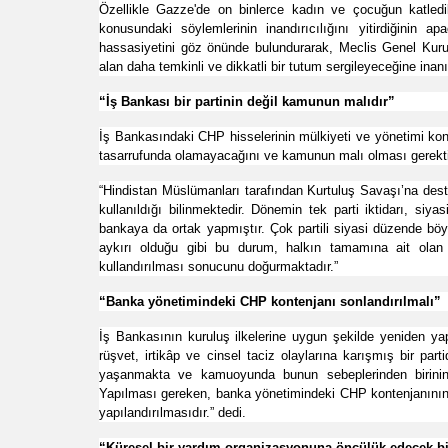
Özellikle Gazze'de on binlerce kadın ve çocuğun katledild
konusundaki söylemlerinin inandırıcılığını yitirdiğini
hassasiyetini göz önünde bulundurarak, Meclis Genel Kuru
alan daha temkinli ve dikkatli bir tutum sergileyeceğine inan
“İş Bankası bir partinin değil kamunun malıdır”
İş Bankasındaki CHP hisselerinin mülkiyeti ve yönetimi kon
tasarrufunda olamayacağını ve kamunun malı olması gerektiğin
“Hindistan Müslümanları tarafından Kurtuluş Savaşı’na des
kullanıldığı bilinmektedir. Dönemin tek parti iktidarı, si
bankaya da ortak yapmıştır. Çok partili siyasi düzende böyle
aykırı olduğu gibi bu durum, halkın tamamına ait olan bi
kullandırılması sonucunu doğurmaktadır.”
“Banka yönetimindeki CHP kontenjanı sonlandırılmalı”
İş Bankasının kuruluş ilkelerine uygun şekilde yeniden ya
rüşvet, irtikâp ve cinsel taciz olaylarına karışmış bir part
yaşanmakta ve kamuoyunda bunun sebeplerinden birinin d
Yapılması gereken, banka yönetimindeki CHP kontenjanının 
yapılandırılmasıdır.” dedi.
“Küresel bir yardım organizasyonuna öncülük edecek bi