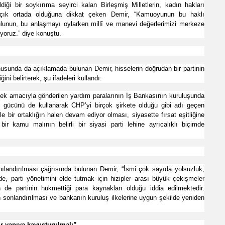
iği bir soykırıma seyirci kalan Birleşmiş Milletlerin, kadın hakları
n apaçık ortada olduğuna dikkat çeken Demir, “Kamuoyunun bu haklı
lunun, bu anlaşmayı oylarken millî ve manevi değerlerimizi merkeze
ıyoruz.” diye konuştu.
usunda da açıklamada bulunan Demir, hisselerin doğrudan bir partinin
i belirterek, şu ifadeleri kullandı:
tek amacıyla gönderilen yardım paralarının İş Bankasının kuruluşunda
yasi gücünü de kullanarak CHP’yi birçok şirkete olduğu gibi adı geçen
 bir ortaklığın halen devam ediyor olması, siyasette fırsat eşitliğine
r kamu malının belirli bir siyasi parti lehine ayrıcalıklı biçimde
pılandırılması çağrısında bulunan Demir, “İsmi çok sayıda yolsuzluk,
ide, parti yönetimini elde tutmak için hizipler arası büyük çekişmeler
e partinin hükmettiği para kaynakları olduğu iddia edilmektedir.
sonlandırılması ve bankanın kuruluş ilkelerine uygun şekilde yeniden
r yapıya kavuşturulmalı”