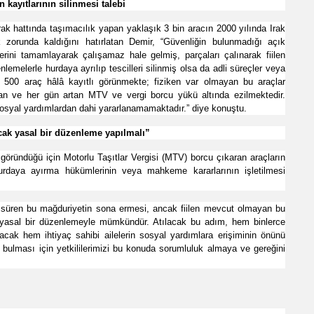
 kayıtlarının silinmesi talebi
-Irak hattında taşımacılık yapan yaklaşık 3 bin aracın 2000 yılında Irak
k zorunda kaldığını hatırlatan Demir, “Güvenliğin bulunmadığı açık
ini tamamlayarak çalışamaz hale gelmiş, parçaları çalınarak fiilen
emelerle hurdaya ayrılıp tescilleri silinmiş olsa da adli süreçler veya
n 500 araç hâlâ kayıtlı görünmekte; fiziken var olmayan bu araçlar
n ve her gün artan MTV ve vergi borcu yükü altında ezilmektedir.
sosyal yardımlardan dahi yararlanamamaktadır.” diye konuştu.
acak yasal bir düzenleme yapılmalı”
 göründüğü için Motorlu Taşıtlar Vergisi (MTV) borcu çıkaran araçların
hurdaya ayırma hükümlerinin veya mahkeme kararlarının işletilmesi
ır süren bu mağduriyetin sona ermesi, ancak fiilen mevcut olmayan bu
ak yasal bir düzenlemeyle mümkündür. Atılacak bu adım, hem binlerce
cak hem ihtiyaç sahibi ailelerin sosyal yardımlara erişiminin önünü
ı bulması için yetkililerimizi bu konuda sorumluluk almaya ve gereğini