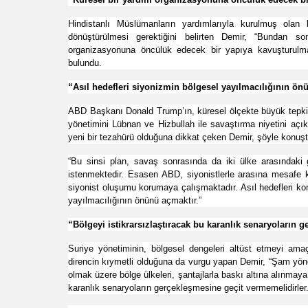
Hindistanlı Müslümanların yardımlarıyla kurulmuş olan 
dönüştürülmesi gerektiğini belirten Demir, “Bundan s
organizasyonuna öncülük edecek bir yapıya kavuşturulma
bulundu.
“Asıl hedefleri siyonizmin bölgesel yayılmacılığının ön
ABD Başkanı Donald Trump’ın, küresel ölçekte büyük tepki 
yönetimini Lübnan ve Hizbullah ile savaştırma niyetini açıkç
yeni bir tezahürü olduğuna dikkat çeken Demir, şöyle konuşt
“Bu sinsi plan, savaş sonrasında da iki ülke arasındaki geç
istenmektedir. Esasen ABD, siyonistlerle arasına mesafe 
siyonist oluşumu korumaya çalışmaktadır. Asıl hedefleri kom
yayılmacılığının önünü açmaktır.”
“Bölgeyi istikrarsızlaştıracak bu karanlık senaryoların 
Suriye yönetiminin, bölgesel dengeleri altüst etmeyi ama
direncin kıymetli olduğuna da vurgu yapan Demir, “Şam yöne
olmak üzere bölge ülkeleri, şantajlarla baskı altına alınmaya
karanlık senaryoların gerçekleşmesine geçit vermemelidirler