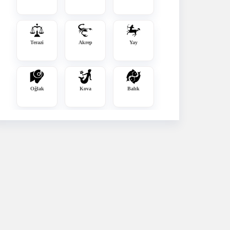
Terazi
Akrep
Yay
Oğlak
Kova
Balık