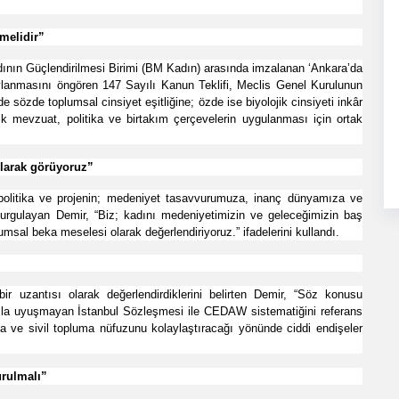
melidir”
 Kadının Güçlendirilmesi Birimi (BM Kadın) arasında imzalanan ‘Ankara’da
lanmasını öngören 147 Sayılı Kanun Teklifi, Meclis Genel Kurulunun
de sözde toplumsal cinsiyet eşitliğine; özde ise biyolojik cinsiyeti inkâr
lik mevzuat, politika ve birtakım çerçevelerin uygulanması için ortak
larak görüyoruz”
 politika ve projenin; medeniyet tasavvurumuza, inanç dünyamıza ve
urgulayan Demir, “Biz; kadını medeniyetimizin ve geleceğimizin baş
umsal beka meselesi olarak değerlendiriyoruz.” ifadelerini kullandı.
r uzantısı olarak değerlendirdiklerini belirten Demir, “Söz konusu
la uyuşmayan İstanbul Sözleşmesi ile CEDAW sistematiğini referans
a ve sivil topluma nüfuzunu kolaylaştıracağı yönünde ciddi endişeler
rulmalı”