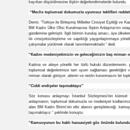
kayıttan düşürülmesine ilişkin değerlendirmelerde bulundu.
“Meclis toplumsal dokumuzla uyumsuz teklifleri reddet
Demir, “Türkiye ile Birleşmiş Milletler Cinsiyet Eşitliği ve
BM Kadın Ülke Ofisi Kurulmasına İlişkin Anlaşma’nın onay
gündemine gelmiştir. İlgili birimin kuruluş amacı, üye ülkeler
ile cinsiyetsizleştirme ve sapıklığı yaygınlaştırmaya yöne
çalışmalar yürütmek olarak tanımlanmaktadır.” dedi.
“Kadını medeniyetimizin ve geleceğimizin baş mimarı o
Kadına ve aileye yönelik her türlü hukuki düzenlemenin,
toplumsal değerlerimize tam uyum sağlaması gerektiğini v
mimarı olarak görüyor; ailenin ve neslin korunmasını bir topl
“Ciddi endişeler taşımaktayız”
Söz konusu anlaşmayı İstanbul Sözleşmesi'nin küresel bi
anlaşmanın; toplumsal dokumuzla ve medeniyet kodlarımız
alan BM Kadın Birimi’nin etki alanını genişleteceği, kamuy
taşımaktayız.” şeklinde konuştu.
​“Kamuoyunun bu haklı hassasiyeti göz önünde bulundu