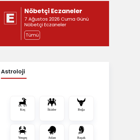
Nöbetçi Eczaneler
7 Ağustos 2026 Cuma Günü
Nöbetçi Eczaneler
Tümü
Astroloji
Koç
İkizler
Boğa
Yengeç
Aslan
Başak