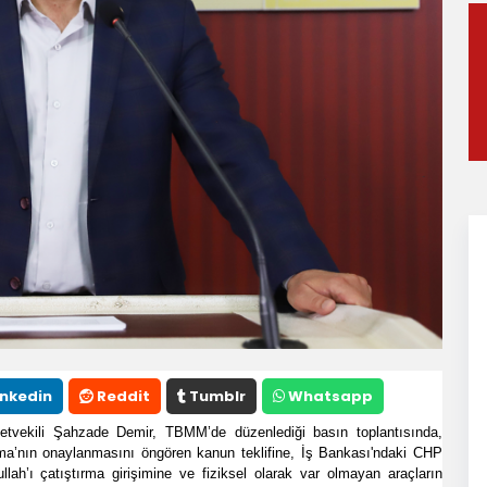
inkedin
Reddit
Tumblr
Whatsapp
vekili Şahzade Demir, TBMM’de düzenlediği basın toplantısında,
ma’nın onaylanmasını öngören kanun teklifine, İş Bankası'ndaki CHP
lah’ı çatıştırma girişimine ve fiziksel olarak var olmayan araçların