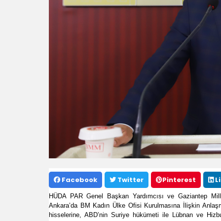
Facebook
Twitter
Pinterest
L
HÜDA PAR Genel Başkan Yardımcısı ve Gaziantep Millet
Ankara’da BM Kadın Ülke Ofisi Kurulmasına İlişkin Anlaş
hisselerine, ABD’nin Suriye hükümeti ile Lübnan ve Hizbul