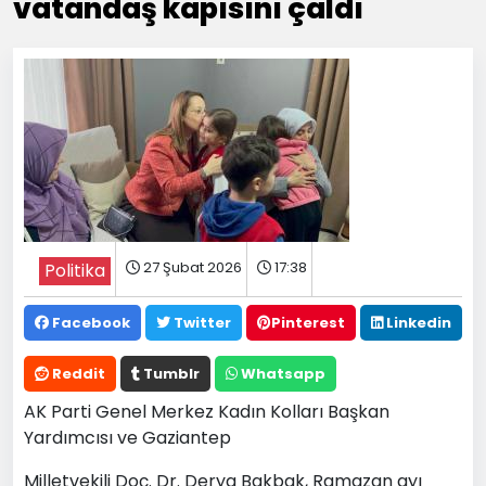
vatandaş kapısını çaldı
27 Şubat 2026
17:38
Politika
Facebook
Twitter
Pinterest
Linkedin
Reddit
Tumblr
Whatsapp
AK Parti Genel Merkez Kadın Kolları Başkan
Yardımcısı ve Gaziantep
Milletvekili Doç. Dr. Derya Bakbak, Ramazan ayı