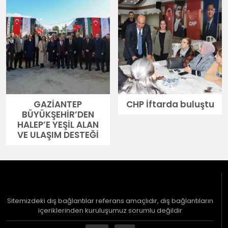
GAZİANTEP
CHP İftarda buluştu
BÜYÜKŞEHİR’DEN
HALEP’E YEŞİL ALAN
VE ULAŞIM DESTEĞİ
Sitemizdeki dış bağlantılar referans amaçlıdır, dış bağlantıların
içeriklerinden kuruluşumuz sorumlu değildir