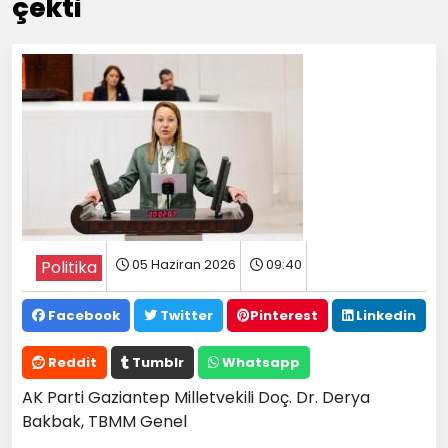
çekti
05 Haziran 2026
09:40
Politika
Facebook
Twitter
Pinterest
Linkedin
Reddit
Tumblr
Whatsapp
AK Parti Gaziantep Milletvekili Doç. Dr. Derya
Bakbak, TBMM Genel