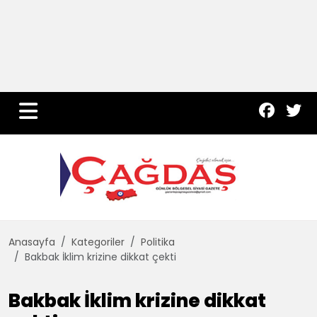
Yurt Haber
Çevre
Dünya
Teknoloji
Anasayfa
Kategoriler
Politika
Bakbak İklim krizine dikkat çekti
Bakbak İklim krizine dikkat