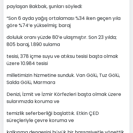
paylaşan Bakbak, şunları söyledi:
“Son 6 ayda yağış ortalaması %34 iken geçen yıla
göre %74’e yükselmiş; baraj
doluluk oranı yüzde 80’e ulaşmıştır. Son 23 yılda;
805 baraj, 1.890 sulama
tesisi, 378 içme suyu ve atıksu tesisi başta olmak
üzere 10.984 tesisi
milletimizin hizmetine sunduk. Van Gölü, Tuz Gölü,
Salda Gölü, Marmara
Denizi, İzmit ve İzmir Körfezleri başta olmak üzere
sularımızda koruma ve
temizlik seferberliği başlattık. Etkin ÇED
süreçleriyle çevre koruma ve
kalkınma dengesini büyük bir hassasiyetle yönettik.