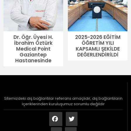
Dr. Öğr. Üyesi H.
2025-2026 EĞİTİM
İbrahim Öztürk
ÖĞRETİM YILI
Medical Point
KAPSAMLI ŞEKİLDE
Gaziantep
DEĞERLENDİRİLDİ
Hastanesinde
Sitemizdeki dış bağlantılar referans amaçlıdır, dış bağlantıların
içeriklerinden kuruluşumuz sorumlu değildir