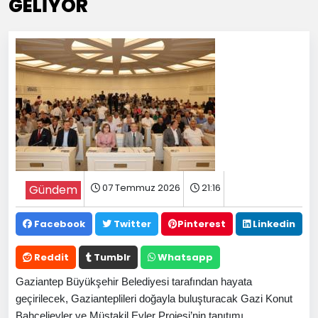
GELİYOR
07 Temmuz 2026
21:16
Gündem
Facebook
Twitter
Pinterest
Linkedin
Reddit
Tumblr
Whatsapp
Gaziantep Büyükşehir Belediyesi tarafından hayata
geçirilecek, Gazianteplileri doğayla buluşturacak Gazi Konut
Bahçelievler ve Müstakil Evler Projesi’nin tanıtımı