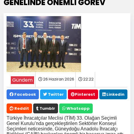
GENELİNDE ÖNEMLİ GÖREV
26 Haziran 2026
22:22
Gündem
Facebook
Twitter
Pinterest
Linkedin
Reddit
Tumblr
Whatsapp
Türkiye İhracatçılar Meclisi (TİM) 33. Olağan Seçimli
Genel Kurulu’nda gerçekleştirilen Sektörler Konseyi
Seçimleri neticesinde, Güneydoğu Anadolu İhracatçı