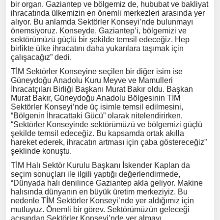
bir organ. Gaziantep ve bölgemiz de, hububat ve bakliyat
ihracatında ülkemizin en önemli merkezleri arasında yer
alıyor. Bu anlamda Sektörler Konseyi’nde bulunmayı
önemsiyoruz. Konseyde, Gaziantep’i, bölgemizi ve
sektörümüzü güçlü bir şekilde temsil edeceğiz. Hep
birlikte ülke ihracatını daha yukarılara taşımak için
çalışacağız” dedi.
TİM Sektörler Konseyine seçilen bir diğer isim ise
Güneydoğu Anadolu Kuru Meyve ve Mamulleri
İhracatçıları Birliği Başkanı Murat Bakır oldu. Başkan
Murat Bakır, Güneydoğu Anadolu Bölgesinin TİM
Sektörler Konseyi’nde üç isimle temsil edilmesini,
“Bölgenin İhracattaki Gücü” olarak nitelendirirken,
“Sektörler Konseyinde sektörümüzü ve bölgemizi güçlü
şekilde temsil edeceğiz. Bu kapsamda ortak akılla
hareket ederek, ihracatın artması için çaba göstereceğiz”
şeklinde konuştu.
TİM Halı Sektör Kurulu Başkanı İskender Kaplan da
seçim sonuçları ile ilgili yaptığı değerlendirmede,
“Dünyada halı denilince Gaziantep akla geliyor. Makine
halısında dünyanın en büyük üretim merkeziyiz. Bu
nedenle TİM Sektörler Konseyi’nde yer aldığımız için
mutluyuz. Önemli bir görev. Sektörümüzün geleceği
açısından Sektörler Konseyi’nde yer almayı