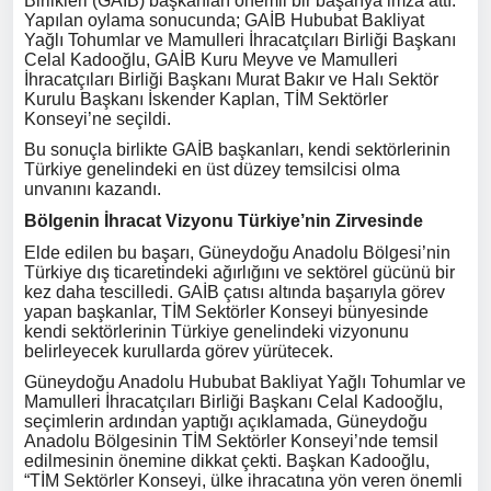
Birlikleri (GAİB) başkanları önemli bir başarıya imza attı.
Yapılan oylama sonucunda; GAİB Hububat Bakliyat
Yağlı Tohumlar ve Mamulleri İhracatçıları Birliği Başkanı
Celal Kadooğlu, GAİB Kuru Meyve ve Mamulleri
İhracatçıları Birliği Başkanı Murat Bakır ve Halı Sektör
Kurulu Başkanı İskender Kaplan, TİM Sektörler
Konseyi’ne seçildi.
Bu sonuçla birlikte GAİB başkanları, kendi sektörlerinin
Türkiye genelindeki en üst düzey temsilcisi olma
unvanını kazandı.
Bölgenin İhracat Vizyonu Türkiye’nin Zirvesinde
Elde edilen bu başarı, Güneydoğu Anadolu Bölgesi’nin
Türkiye dış ticaretindeki ağırlığını ve sektörel gücünü bir
kez daha tescilledi. GAİB çatısı altında başarıyla görev
yapan başkanlar, TİM Sektörler Konseyi bünyesinde
kendi sektörlerinin Türkiye genelindeki vizyonunu
belirleyecek kurullarda görev yürütecek.
Güneydoğu Anadolu Hububat Bakliyat Yağlı Tohumlar ve
Mamulleri İhracatçıları Birliği Başkanı Celal Kadooğlu,
seçimlerin ardından yaptığı açıklamada, Güneydoğu
Anadolu Bölgesinin TİM Sektörler Konseyi’nde temsil
edilmesinin önemine dikkat çekti. Başkan Kadooğlu,
“TİM Sektörler Konseyi, ülke ihracatına yön veren önemli