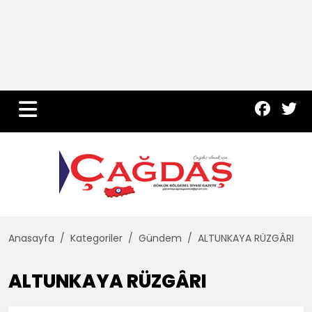
Yurt Haber
Çevre
Dünya
Teknoloji
Anasayfa
Kategoriler
Gündem
ALTUNKAYA RÜZGÂRI
ALTUNKAYA RÜZGÂRI