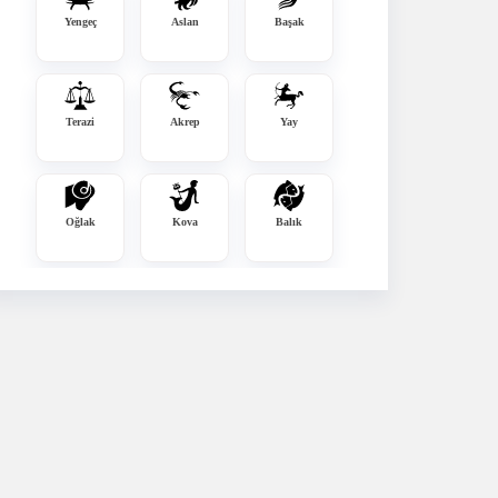
Yengeç
Aslan
Başak
Terazi
Akrep
Yay
Oğlak
Kova
Balık