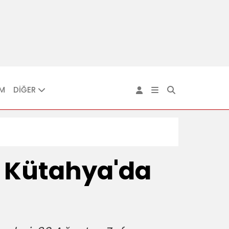
IM
DİĞER
ü Kütahya'da