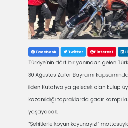
Facebook
Twitter
Pinterest
L
Türkiye’nin dört bir yanından gelen Tür
30 Ağustos Zafer Bayramı kapsamında an
ilden Kütahya’ya gelecek olan kulüp üye
kazanıldığı topraklarda çadır kampı 
yaşayacak.
“Şehitlerle koyun koyunayız!” mottosuyla