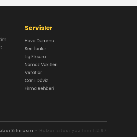
Servisler
tim
Hava Durumu
at
Seri İlanlar
Lig Fiksürü
Namaz Vakitleri
Vefatlar
Canlı Döviz
Firma Rehberi
aberSihirbazı
- Haber sitesi yazılımı 1.2.97