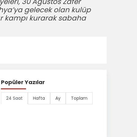
eleri, 30 Ağustos Zafer
ahya’ya gelecek olan kulüp
dır kampı kurarak sabaha
Popüler Yazılar
24 Saat
Hafta
Ay
Toplam