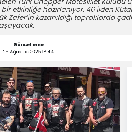
gelen Türk Chopper Motosiklet Kulübü üy
r etkinliğe hazırlanıyor. 46 ilden Küt
yük Zafer’in kazanıldığı topraklarda ça
yaşayacak.
Güncelleme
26 Ağustos 2025 18:44