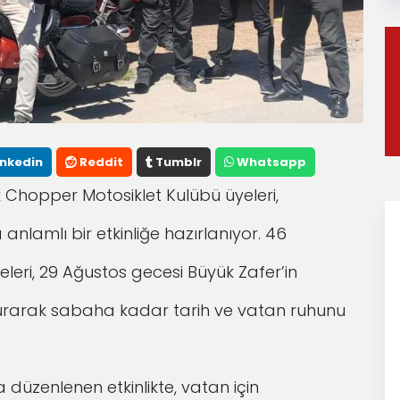
inkedin
Reddit
Tumblr
Whatsapp
k Chopper Motosiklet Kulübü üyeleri,
lamlı bir etkinliğe hazırlanıyor. 46
leri, 29 Ağustos gecesi Büyük Zafer’in
kurarak sabaha kadar tarih ve vatan ruhunu
 düzenlenen etkinlikte, vatan için