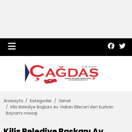
Yurt Haber
Çevre
Dünya
Teknoloji
Anasayfa
Kategoriler
Genel
Kilis Belediye Başkanı Av. Hakan Bilecen'den Kurban
Bayramı mesajı
Kilis Belediye Başkanı Av.