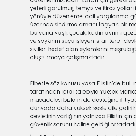
yeterli görülmüş, temyiz ve itiraz yolla
yönüyle düzenleme, adil yargılanma güve
üzerinde sindirme amacı taşıyan bir mek
bu yana yaşlı, çocuk, kadın ayrımı gözetm
ve soykırım suçu işleyen İsrail terör devl
sivilleri hedef alan eylemlerini meşrula
oluşturmaya çalışmaktadır.
Elbette söz konusu yasa Filistin’de bul
tarafından iptal talebiyle Yüksek Mah
mücadelesi bizlerin de desteğine iht
dünyada daha yüksek sesle dile getirilme
devletinin varlığının yalnızca Filistin i
güvenlik sorunu haline geldiği ortadadır