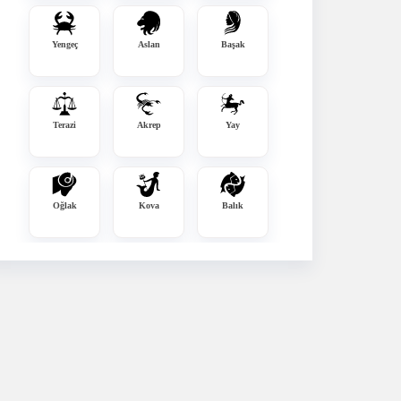
Yengeç
Aslan
Başak
Terazi
Akrep
Yay
Oğlak
Kova
Balık