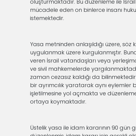
oluşturmaktadır. Bu düzenleme ile İsrail te
mücadele eden on binlerce insanı huku
istemektedir.
Yasa metninden anlaşıldığı üzere, söz kon
uygulanmak üzere kurgulanmıştır. Buna kar
veren İsrail vatandaşları veya yerleşimci
ve sivil mahkemelerde yargılanmaktadı
zaman cezasız kaldığı da bilinmektedir. Bu
bir ayrımcılık yaratarak aynı eylemler 
işletilmesine yol açmakta ve düzenlemeni
ortaya koymaktadır.
Üstelik yasa ile idam kararının 90 gün g
düzenlenmiş, idam kararı için gerekli ola