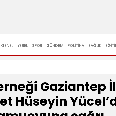
GENEL
YEREL
SPOR
GÜNDEM
POLITIKA
SAĞLIK
EĞIT
rneği Gaziantep İl
t Hüseyin Yücel’