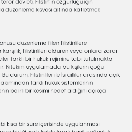
rör devleti, Filistin’in özgürlüğü için
ki düzenleme kisvesi altında katletmek
usu düzenleme fiilen Filistinlilere
şılık, Filistinlileri öldüren veya onlara zarar
ler farklı bir hukuk rejimine tabi tutulmakta
r. Nitekim uygulamada bu kişilerin çoğu
 durum, Filistinliler ile İsrailliler arasında açık
bakımından farklı hukuk sistemlerinin
n belirli bir kesimi hedef aldığını açıkça
ibi kısa bir süre içerisinde uygulanması
n oybirliği şartı kaldırılarak basit çoğunluk