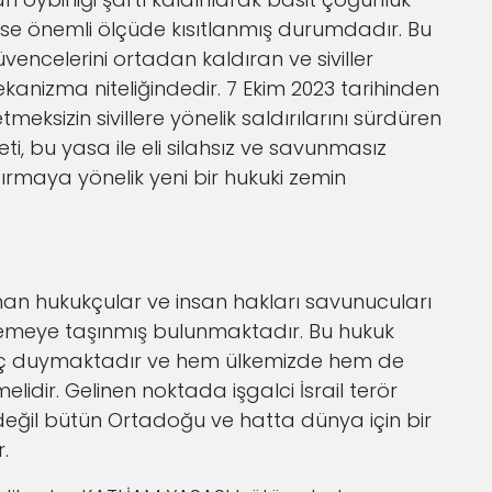
rı ise önemli ölçüde kısıtlanmış durumdadır. Bu
ncelerini ortadan kaldıran ve siviller
anizma niteliğindedir. 7 Ekim 2023 tarihinden
eksizin sivillere yönelik saldırılarını sürdüren
eti, bu yasa ile eli silahsız ve savunmasız
ştırmaya yönelik yeni bir hukuki zemin
unan hukukçular ve insan hakları savunucuları
kemeye taşınmış bulunmaktadır. Bu hukuk
iyaç duymaktadır ve hem ülkemizde hem de
lidir. Gelinen noktada işgalci İsrail terör
çin değil bütün Ortadoğu ve hatta dünya için bir
.