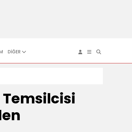
IM
DİĞER
 Temsilcisi
den