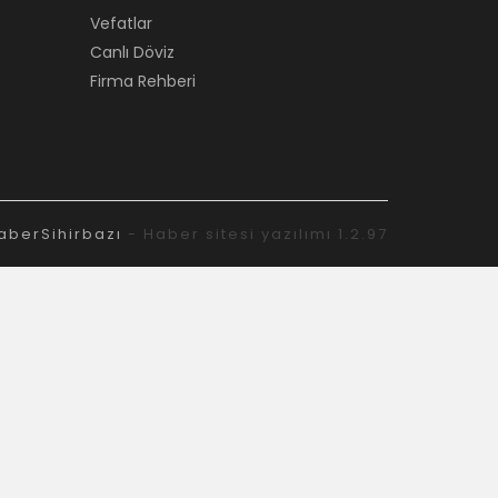
Vefatlar
Canlı Döviz
Firma Rehberi
aberSihirbazı
- Haber sitesi yazılımı 1.2.97