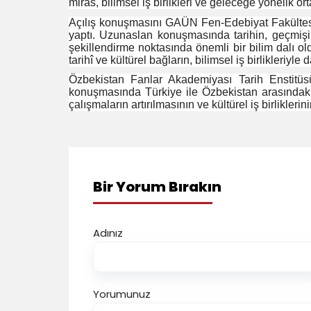
miras, bilimsel iş birlikleri ve geleceğe yönelik or
Açılış konuşmasını GAÜN Fen-Edebiyat Fakültes
yaptı. Uzunaslan konuşmasında tarihin, geçmi
şekillendirme noktasında önemli bir bilim dalı ol
tarihî ve kültürel bağların, bilimsel iş birlikleriyle
Özbekistan Fanlar Akademiyası Tarih Enstit
konuşmasında Türkiye ile Özbekistan arasındaki 
çalışmaların artırılmasının ve kültürel iş birlikleri
Bir Yorum Bırakın
Adınız
Yorumunuz