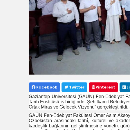
Facebook
Twitter
Pinterest
L
Gaziantep Üniversitesi (GAÜN) Fen-Edebiyat Fa
Tarih Enstitüsü iş birliğinde, Şehitkamil Belediye
Ortak Miras ve Gelecek Vizyonu” gerçekleştirildi.
GAÜN Fen-Edebiyat Fakültesi Ömer Asım Aksoy 
Özbekistan arasındaki tarihî, kültürel ve akadem
kardeşlik bağlarının geliştirilmesine yönelik gör