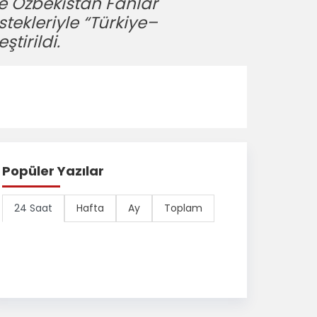
le Özbekistan Fanlar
stekleriyle “Türkiye–
tirildi.
Popüler Yazılar
24 Saat
Hafta
Ay
Toplam