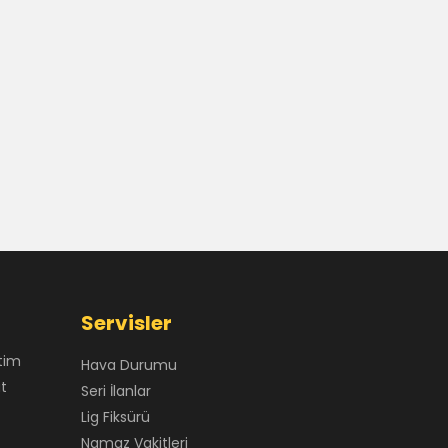
Servisler
tim
Hava Durumu
at
Seri İlanlar
Lig Fiksürü
Namaz Vakitleri