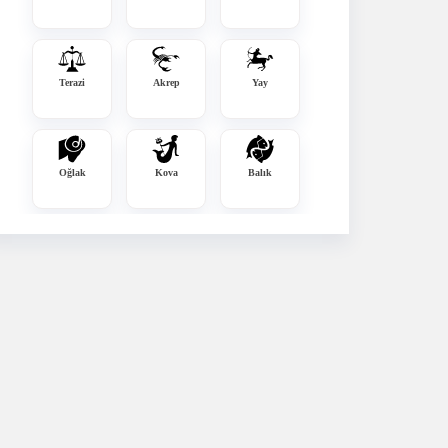
Terazi
Akrep
Yay
Oğlak
Kova
Balık