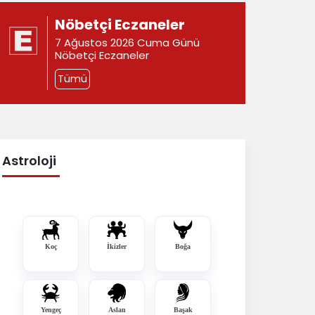
Nöbetçi Eczaneler
7 Ağustos 2026 Cuma Günü
Nöbetçi Eczaneler
Tümü
Astroloji
Koç
İkizler
Boğa
Yengeç
Aslan
Başak