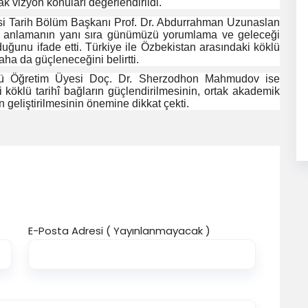
tak vizyon konuları değerlendirildi.
i Tarih Bölüm Başkanı Prof. Dr. Abdurrahman Uzunaslan
şi anlamanın yanı sıra günümüzü yorumlama ve geleceği
duğunu ifade etti. Türkiye ile Özbekistan arasındaki köklü
 daha da güçleneceğini belirtti.
üsü Öğretim Üyesi Doç. Dr. Sherzodhon Mahmudov ise
köklü tarihî bağların güçlendirilmesinin, ortak akademik
nin geliştirilmesinin önemine dikkat çekti.
E-Posta Adresi ( Yayınlanmayacak )