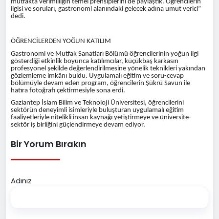
mutfakta verimliliğin temel prensiplerini de paylaştık. Öğrencilerin
ilgisi ve soruları, gastronomi alanındaki gelecek adına umut verici”
dedi.
ÖĞRENCİLERDEN YOĞUN KATILIM
Gastronomi ve Mutfak Sanatları Bölümü öğrencilerinin yoğun ilgi
gösterdiği etkinlik boyunca katılımcılar, küçükbaş karkasın
profesyonel şekilde değerlendirilmesine yönelik teknikleri yakından
gözlemleme imkânı buldu. Uygulamalı eğitim ve soru-cevap
bölümüyle devam eden program, öğrencilerin Şükrü Savun ile
hatıra fotoğrafı çektirmesiyle sona erdi.
Gaziantep İslam Bilim ve Teknoloji Üniversitesi, öğrencilerini
sektörün deneyimli isimleriyle buluşturan uygulamalı eğitim
faaliyetleriyle nitelikli insan kaynağı yetiştirmeye ve üniversite-
sektör iş birliğini güçlendirmeye devam ediyor.
Bir Yorum Bırakın
Adınız