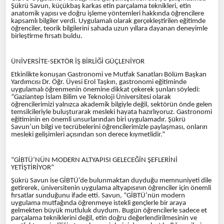
Şükrü Savun, küçükbaş karkas etin parçalama teknikleri, etin
anatomik yapısı ve doğru işleme yöntemleri hakkında öğrencilere
kapsamlı bilgiler verdi. Uygulamalı olarak gerçekleştirilen eğitimde
öğrenciler, teorik bilgilerini sahada uzun yıllara dayanan deneyimle
birleştirme fırsatı buldu.
ÜNİVERSİTE-SEKTÖR İŞ BİRLİĞİ GÜÇLENİYOR
Etkinlikte konuşan Gastronomi ve Mutfak Sanatları Bölüm Başkan
Yardımcısı Dr. Öğr. Üyesi Erol Taşkın, gastronomi eğitiminde
uygulamalı öğrenmenin önemine dikkat çekerek şunları söyledi:
“Gaziantep İslam Bilim ve Teknoloji Üniversitesi olarak
öğrencilerimizi yalnızca akademik bilgiyle değil, sektörün önde gelen
temsilcileriyle buluşturarak mesleki hayata hazırlıyoruz. Gastronomi
eğitiminin en önemli unsurlarından biri uygulamadır. Şükrü
Savun’un bilgi ve tecrübelerini öğrencilerimizle paylaşması, onların
mesleki gelişimleri açısından son derece kıymetlidir.”
“GİBTÜ’NÜN MODERN ALTYAPISI GELECEĞİN ŞEFLERİNİ
YETİŞTİRİYOR”
Şükrü Savun ise GİBTÜ’de bulunmaktan duyduğu memnuniyeti dile
getirerek, üniversitenin uygulama altyapısının öğrenciler için önemli
fırsatlar sunduğunu ifade etti. Savun, “GİBTÜ’nün modern
uygulama mutfağında öğrenmeye istekli gençlerle bir araya
gelmekten büyük mutluluk duydum. Bugün öğrencilerle sadece et
parçalama tekniklerini değil, etin doğru değerlendirilmesinin ve