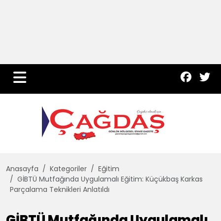
Yurt Haber
Çevre
Dünya
Teknoloji
Anasayfa
Kategoriler
Eğitim
GİBTÜ Mutfağında Uygulamalı Eğitim: Küçükbaş Karkas
Parçalama Teknikleri Anlatıldı
GİBTÜ Mutfağında Uygulamalı