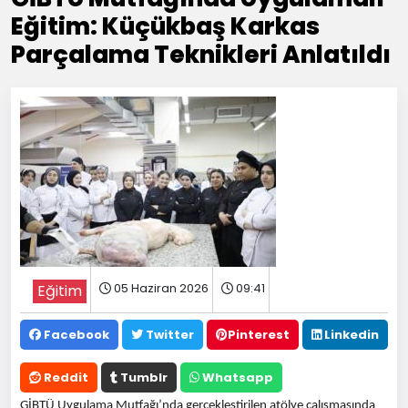
Eğitim: Küçükbaş Karkas
Parçalama Teknikleri Anlatıldı
05 Haziran 2026
09:41
Eğitim
Facebook
Twitter
Pinterest
Linkedin
Reddit
Tumblr
Whatsapp
GİBTÜ Uygulama Mutfağı’nda gerçekleştirilen atölye çalışmasında