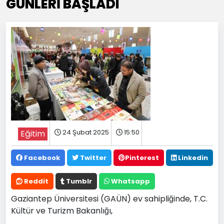
GÜNLERİ BAŞLADI
24 Şubat 2025
15:50
Eğitim
Facebook
Twitter
Pinterest
Linkedin
Reddit
Tumblr
Whatsapp
Gaziantep Üniversitesi (GAÜN) ev sahipliğinde, T.C.
Kültür ve Turizm Bakanlığı,