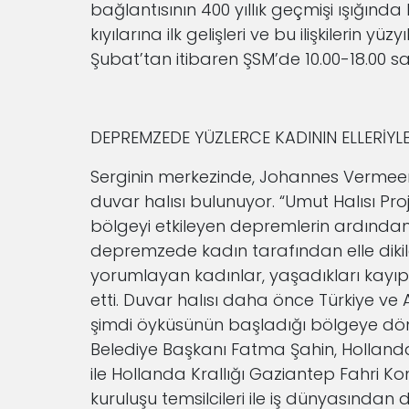
bağlantısının 400 yıllık geçmişi ışığında
kıyılarına ilk gelişleri ve bu ilişkilerin yüz
Şubat’tan itibaren ŞSM’de 10.00-18.00 s
DEPREMZEDE YÜZLERCE KADININ ELLERİYLE
Serginin merkezinde, Johannes Vermeer’in
duvar halısı bulunuyor. “Umut Halısı Pr
bölgeyi etkileyen depremlerin ardınd
depremzede kadın tarafından elle dikil
yorumlayan kadınlar, yaşadıkları kayıp v
etti. Duvar halısı daha önce Türkiye ve A
şimdi öyküsünün başladığı bölgeye dönd
Belediye Başkanı Fatma Şahin, Hollanda K
ile Hollanda Krallığı Gaziantep Fahri Ko
kuruluşu temsilcileri ile iş dünyasından