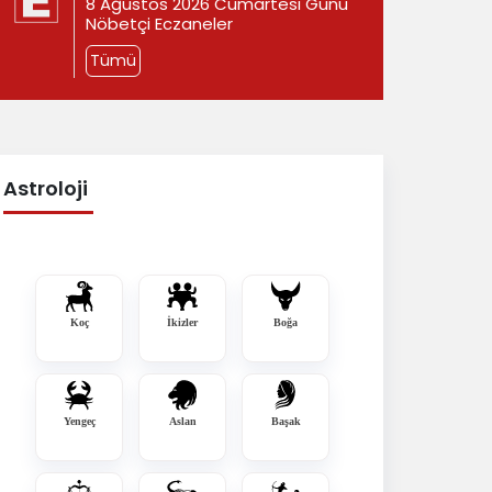
8 Ağustos 2026 Cumartesi Günü
Nöbetçi Eczaneler
Tümü
Astroloji
Koç
İkizler
Boğa
Yengeç
Aslan
Başak