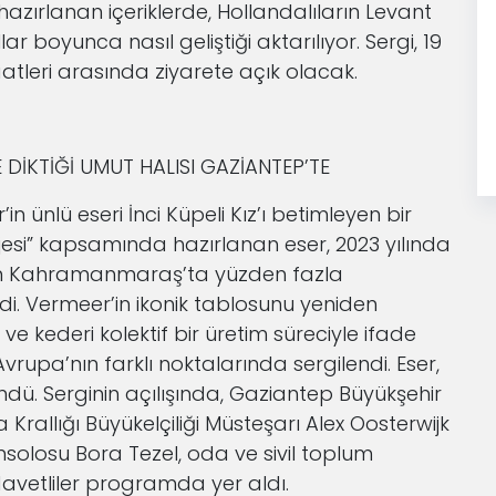
 hazırlanan içeriklerde, Hollandalıların Levant
yıllar boyunca nasıl geliştiği aktarılıyor. Sergi, 19
aatleri arasında ziyarete açık olacak.
 DİKTİĞİ UMUT HALISI GAZİANTEP’TE
 ünlü eseri İnci Küpeli Kız’ı betimleyen bir
ojesi” kapsamında hazırlanan eser, 2023 yılında
an Kahramanmaraş’ta yüzden fazla
di. Vermeer’in ikonik tablosunu yeniden
e kederi kolektif bir üretim süreciyle ifade
vrupa’nın farklı noktalarında sergilendi. Eser,
ü. Serginin açılışında, Gaziantep Büyükşehir
rallığı Büyükelçiliği Müsteşarı Alex Oosterwijk
nsolosu Bora Tezel, oda ve sivil toplum
 davetliler programda yer aldı.