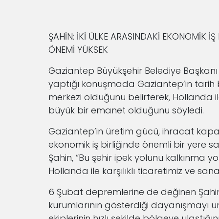
ŞAHİN: İKİ ÜLKE ARASINDAKİ EKONOMİK İ
ÖNEMİ YÜKSEK
Gaziantep Büyükşehir Belediye Başkanı F
yaptığı konuşmada Gaziantep’in tarih 
merkezi olduğunu belirterek, Hollanda ile 
büyük bir emanet olduğunu söyledi.
Gaziantep’in üretim gücü, ihracat kapasi
ekonomik iş birliğinde önemli bir yere
Şahin, “Bu şehir ipek yolunu kalkınma yolu
Hollanda ile karşılıklı ticaretimiz ve san
6 Şubat depremlerine de değinen Şahin
kurumlarının gösterdiği dayanışmayı u
ekiplerinin hızlı şekilde bölgeye ulaştığı