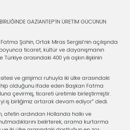
Ş BİRLİĞİNDE GAZİANTEP’İN ÜRETİM GÜCÜNÜN
atma Şahin, Ortak Miras Sergisi’nin açılışında
boyunca ticaret, kültür ve dayanışmanın
Türkiye arasındaki 400 yılı aşkın ilişkinin
tesi ve girişimci ruhuyla iki ülke arasındaki
 sahip olduğunu ifade eden Başkan Fatma
na çevirmiş, ticareti üretimle birleştirmiştir.
ayi iş birliğimiz artarak devam ediyor” dedi.
, afetin ardından Hollanda halkı ve
nutmadıklarını belirterek, arama kurtarma
nı ve iki ülke arasındaki dostluğun en zor