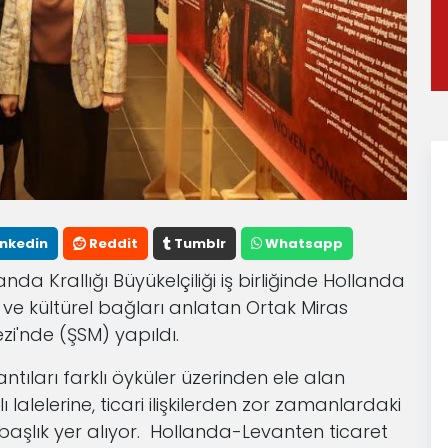
inkedin
Reddit
Tumblr
Whatsapp
nda Krallığı Büyükelçiliği iş birliğinde Hollanda
ri ve kültürel bağları anlatan Ortak Miras
ezi'nde (ŞSM) yapıldı.
antıları farklı öyküler üzerinden ele alan
 lalelerine, ticari ilişkilerden zor zamanlardaki
şlık yer alıyor.
Hollanda-Levanten ticaret