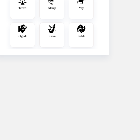
Terazi
Akrep
Yay
Oğlak
Kova
Balık